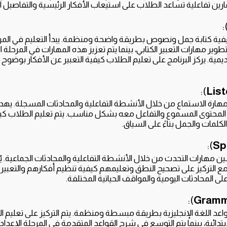
ارين تفاعلية تساعد الطلاب على استيعاب الأفكار الرئيسية والتفاصيل ا
)
كيفية كتابة جمل ونصوص بطريقة واضحة ومنظمة. يبدأ التعليم في المرحل
وير مهارات التعبير الكتابي، بينما يتم تعزيز هذه المهارات في المرحلة ا
ديمية. يركز البرنامج على تعليم الطلاب كيفية التعبير عن الأفكار بوضوح
):
List
هارة الاستماع من خلال الأنشطة التفاعلية والمحادثات المسجلة. يهد
لمحتوى المسموع والتفاعل معه بشكل مناسب. يتم تعليم الطلاب كيفي
كلمات والجمل بناءً على السياق.
):
Sp
ن مهارات التحدث من خلال الأنشطة التفاعلية والمحادثات الجماعية. 
ع التركيز على تصحيح النطق وتعليمهم كيفية تنظيم أفكارهم والتعبير 
ى المحادثات اليومية والمواقف الحياتية المختلفة.
):
Gramm
واعد اللغة الإنجليزية بطريقة مبسطة ومنظمة. يتم التركيز على تعليم الأف
بتدائية، بينما يتم التوسع في شرح القواعد المتقدمة في المرحلة الإعدا