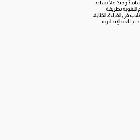
ة يقدم منهجًا شاملًا ومتكاملًا يساعد
ية (Middle 3) على تطوير مهاراتهم اللغوية بطريقة
 في القراءة، الكتابة،
 اللغة الإنجليزية