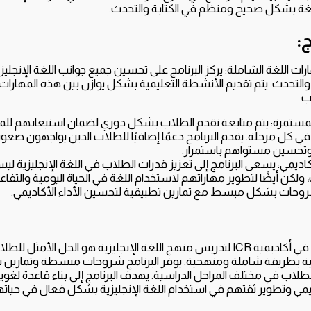
غة بشكل صحيح ومنظم في الكتابة والتحدث.
:
ات اللغة الشاملة: يركز البرنامج على تحسين جميع جوانب اللغة الإنجليزية: 
 والتحدث. يتم تقديم الأنشطة التعليمية بشكل يوازن بين هذه المهارا
ب
المستمرة: يتم متابعة تقدم الطلاب بشكل دوري لضمان استيعابهم للمه
في كل مرحلة. يقدم البرنامج دعمًا إضافيًا للطلاب الذين يواجهون صع
تحسين مستواهم باستمرار.
كاديمي: يسعى البرنامج إلى تعزيز قدرات الطلاب في اللغة الإنجليزية 
، ولكن أيضًا لتطوير مهاراتهم لاستخدام اللغة في الحياة اليومية والتفا
روحات بشكل مبسط مع تمارين تطبيقية لتحسين الأداء الأكاديمي.
برنامج Homeschooling في أكاديمية ICR لتدريس منهج اللغة الإنجليزية هو الحل ال
ة بطريقة شاملة ومنهجية. يوفر البرنامج شروحات مبسطة وتمارين تف
اب في مختلف المراحل الدراسية. يهدف البرنامج إلى بناء قاعدة لغو
ديمي وتطوير ثقتهم في استخدام اللغة الإنجليزية بشكل فعال في حياتهم